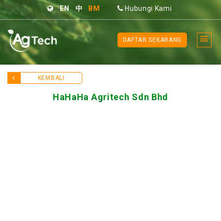
EN
中
BM
Hubungi Kami
DAFTAR SEKARANG
KEMBALI
HaHaHa Agritech Sdn Bhd