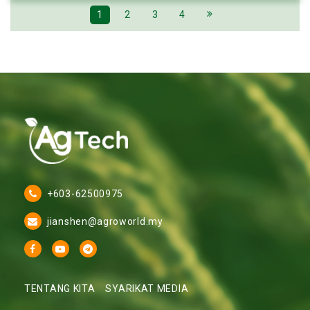
1
2
3
4
+603-62500975
jianshen@agroworld.my
TENTANG KITA
SYARIKAT MEDIA