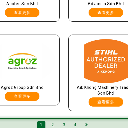
Acotec Sdn Bhd
Advansia Sdn Bhd
查看更多
查看更多
Agroz Group Sdn Bhd
Aik Khong Machinery Tra
Sdn Bhd
查看更多
查看更多
1
2
3
4