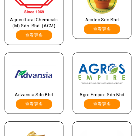
Agricultural Chemicals
Acotec Sdn Bhd
(M) Sdn. Bhd. (ACM)
查看更多
查看更多
Advansia Sdn Bhd
Agro Empire Sdn Bhd
查看更多
查看更多